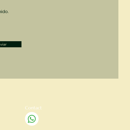
nido.
viar
Contact