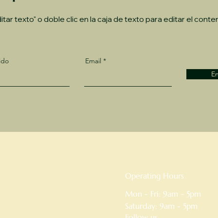
itar texto" o doble clic en la caja de texto para editar el conte
ido
Email
En
Operating Hours
Mon - Fri: 9am - 5pm
Saturday: 9am - 5pm
Follow us