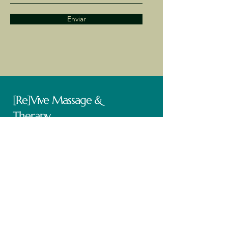
Enviar
[Re]Vive Massage &
Therapy
Book Now
Operating Hours
Mon - Fri: 9am - 5pm ​​
Saturday: 9am - 5pm​