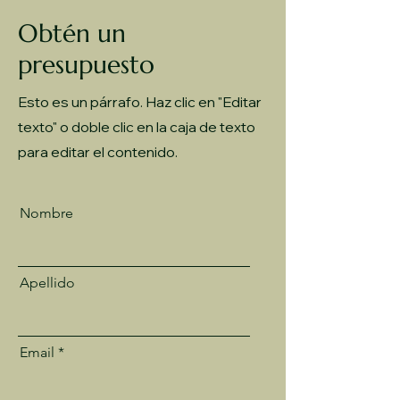
Obtén un
presupuesto
Esto es un párrafo. Haz clic en "Editar
texto" o doble clic en la caja de texto
para editar el contenido.
Nombre
Apellido
Email